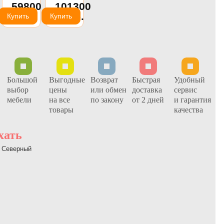
59800
101300
Люкс
(Союз-М)
руб.
руб.
француз
Купить
Купить
(Союз-М)
Большой
Выгодные
Возврат
Быстрая
Удобный
выбор
цены
или обмен
доставка
сервис
мебели
на все
по закону
от 2 дней
и гарантия
товары
качества
хать
Ц Северный