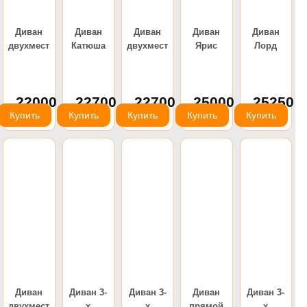
Диван
Диван
Диван
Диван
Диван
двухместный
Катюша
двухместный
Ярис
Лорд
Катюша-
офисный
Катюша
нераскладной
(Ивару)
В люкс
двухместный
Тип-2
(Ивару)
Тип-1
22000
22700
22700
25000
25250
руб.
руб.
руб.
руб.
руб.
Купить
Купить
Купить
Купить
Купить
Диван
Диван 3-
Диван 3-
Диван
Диван 3-
двухместный
х
х
прямой
х