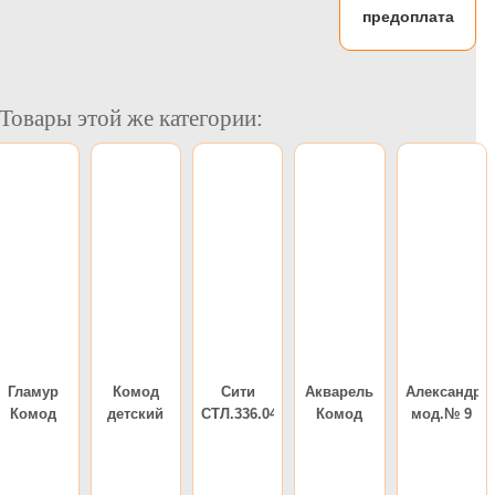
предоплата
Товары этой же категории:
Гламур
Комод
Сити
Акварель
Александри
Комод
детский
СТЛ.336.04
Комод
мод.№ 9
Патрик
Комод
Комод