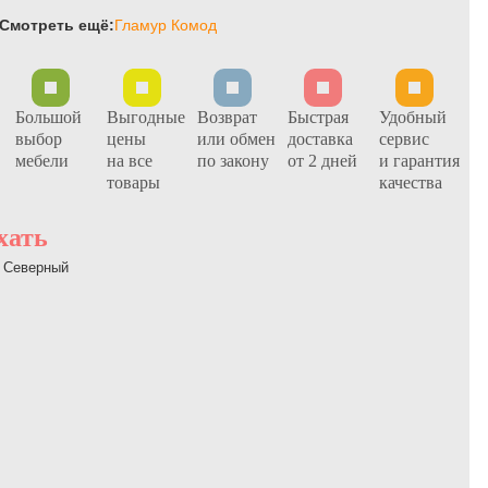
Смотреть ещё:
Гламур Комод
Большой
Выгодные
Возврат
Быстрая
Удобный
выбор
цены
или обмен
доставка
сервис
мебели
на все
по закону
от 2 дней
и гарантия
товары
качества
хать
Ц Северный