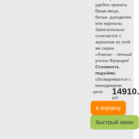
удобно хранить
Ваши вещи,
белье, рукоделие
или журналы.
Замечательно
сочетается с
зеркалом из этой
же серии.
«Алиса» - личный
уголок Франции!
Стоимость
подъёма:
обговаривается с
менеджером.
14910.
цена
руб.
в корзину
быстрый заказ