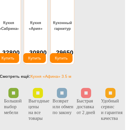
Кухня
Кухня
Кухонный
«Сабрина»
«Ария»
гарнитур
3.5 м
Дуся 2м
(ДСВ)
32800
30800
29650
руб.
руб.
руб.
Купить
Купить
Купить
Смотреть ещё:
Кухня «Афина» 3.5 м
Большой
Выгодные
Возврат
Быстрая
Удобный
выбор
цены
или обмен
доставка
сервис
мебели
на все
по закону
от 2 дней
и гарантия
товары
качества